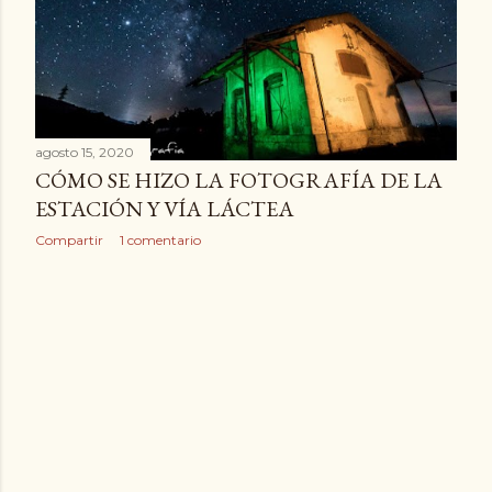
d
a
s
agosto 15, 2020
CÓMO SE HIZO LA FOTOGRAFÍA DE LA
ESTACIÓN Y VÍA LÁCTEA
Compartir
1 comentario