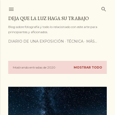
Ir al contenido principal
DEJA QUE LA LUZ HAGA SU TRABAJO
Blog sobre fotografía y todo lo relacionado con este arte para
principiantes y aficionados.
DIARIO DE UNA EXPOSICIÓN
TÉCNICA
MÁS…
Mostrando entradas de 2020
MOSTRAR TODO
E
n
t
r
a